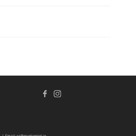
2 ㅣ
Email: cs@mystarpick.io