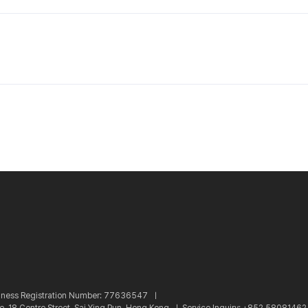
iness Registration Number: 77636547 ㅣ
re, 18 Centre Street, Sai Ying Pun, Hong Kong ㅣ
Service Inquiry: +852 5808146