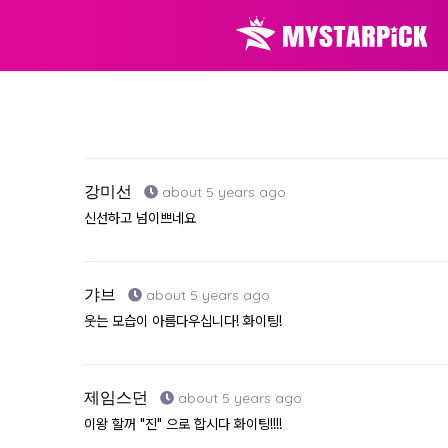
강미선
about 5 years ago
신선하고 넘이쁘네요
갸브
about 5 years ago
웃는 모습이 아름다우십니다! 화이팅!
제임스던
about 5 years ago
이왕 할꺼 "진" 으로 합시다 화이팅!!!!