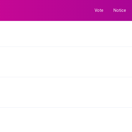
Vote
Notice