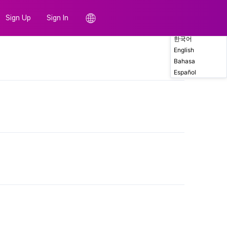
Sign Up
Sign In
한국어
English
Comments
Bahasa
Español