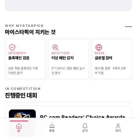
WHY MYSTARPICK
마이스타픽이 지키는 것
INTEGRITY
DETECTION
REACH
블록체인 검증
이상 패턴 감지
글로벌 참여
모든 투표 블록체인 기록 ·
IP·디바이스·행동 패턴 실시
해외 팬 결제 · 4개국 다국
위변조 불가
간 분석
어 지원
IN COMPETITION
진행중인 대회
PC.com Readers' Choice Awards
2026
2026.07.22 — 2026.08.10
홈
투표
공지
마이