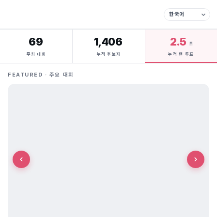
69
1,406
2.5
M
주최 대회
누적 후보자
누적 팬 투표
FEATURED · 주요 대회