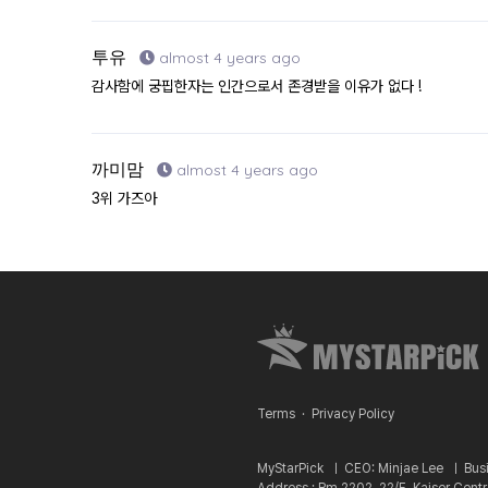
투유
almost 4 years ago
감사함에 궁핍한자는 인간으로서 존경받을 이유가 없다 !
까미맘
almost 4 years ago
3위 가즈아
Terms
·
Privacy Policy
MyStarPick ㅣ
CEO: Minjae Lee ㅣ
Bus
Address : Rm 2202, 22/F, Kaiser Cent