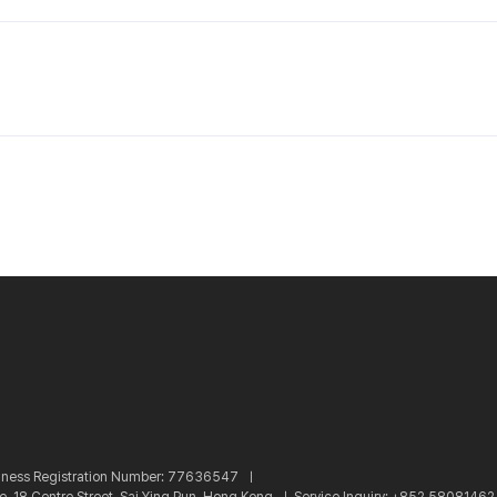
iness Registration Number: 77636547 ㅣ
re, 18 Centre Street, Sai Ying Pun, Hong Kong ㅣ
Service Inquiry: +852 5808146