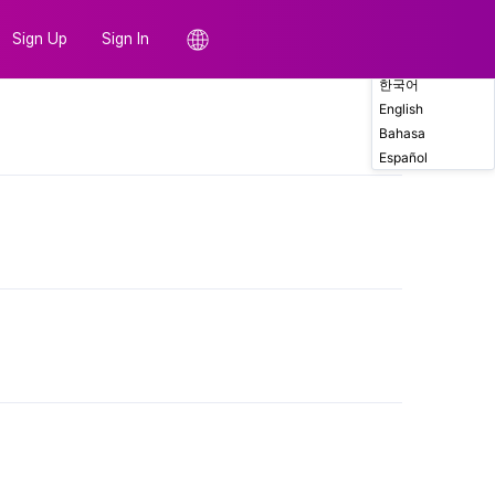
Sign Up
Sign In
한국어
English
Comments
Bahasa
Español