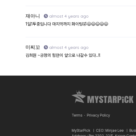
재아니
almost 4 years ago
1일1투중입니다 마지막까지 화이팅🤣😃😄😉😄😄
미찌꼬
almost 4 years ago
김희원 ~긍정의 힘만이 앞으로 나갈수 있다..!!
Terms
·
Privacy Policy
MyStarPick ㅣ
CEO: Minjae Lee ㅣ
Bus
Address : Rm 2202, 22/F, Kaiser Cent