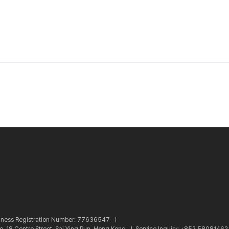
iness Registration Number: 77636547 ㅣ
re, 18 Centre Street, Sai Ying Pun, Hong Kong ㅣ
Service Inquiry: +852 5808146