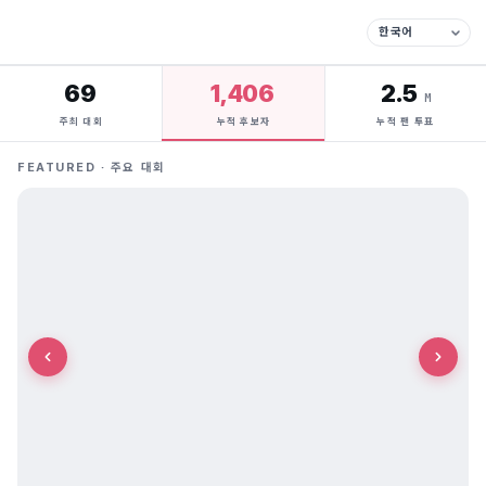
69
1,406
2.5
M
주최 대회
누적 후보자
누적 팬 투표
FEATURED · 주요 대회