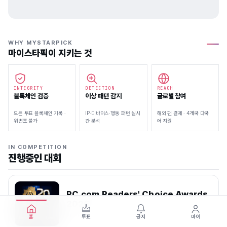
WHY MYSTARPICK
마이스타픽이 지키는 것
INTEGRITY
DETECTION
REACH
블록체인 검증
이상 패턴 감지
글로벌 참여
모든 투표 블록체인 기록 ·
IP·디바이스·행동 패턴 실시
해외 팬 결제 · 4개국 다국
위변조 불가
간 분석
어 지원
IN COMPETITION
진행중인 대회
PC.com Readers' Choice Awards
2026
2026.07.22 — 2026.08.10
홈
투표
공지
마이