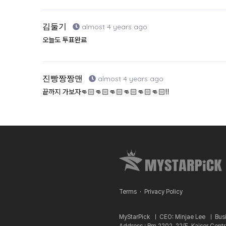
김둘기
almost 4 years ago
오늘도 투표완료
진빵짱짱맨
almost 4 years ago
끝까지 가보자👊🏻👊🏻👊🏻👊🏻👊🏻👊🏻‼️
Terms
·
Privacy Policy
MyStarPick ㅣ
CEO: Minjae Lee ㅣ
Bus
Address : Rm 2202, 22/F, Kaiser Cent