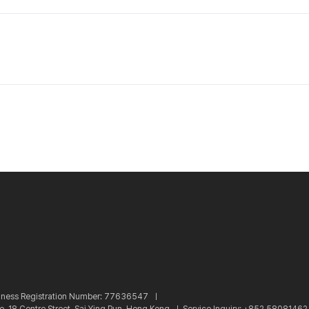
iness Registration Number: 77636547 ㅣ
re, 18 Centre Street, Sai Ying Pun, Hong Kong ㅣ
Service Inquiry: +852 5808146