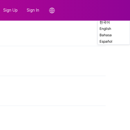
Sign Up
Sign In
한국어
English
Comments
Bahasa
Español