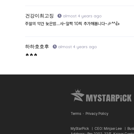
건강이최고징
almost 4 years ago
주말의 약간 늦은밤...사~알짝 10픽 추가해봅니다~🎉^^👍
하하호호후
almost 4 years ago
🔥🔥🔥
Terms
·
Privacy Policy
MyStarPick ㅣ
CEO: Minjae Lee ㅣ
Bus
Address : Rm 2202, 22/F, Kaiser Cent