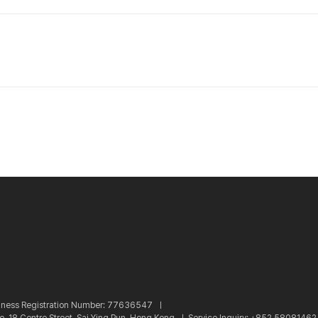
iness Registration Number: 77636547 ㅣ
re, 18 Centre Street, Sai Ying Pun, Hong Kong ㅣ
Service Inquiry: +852 5808146