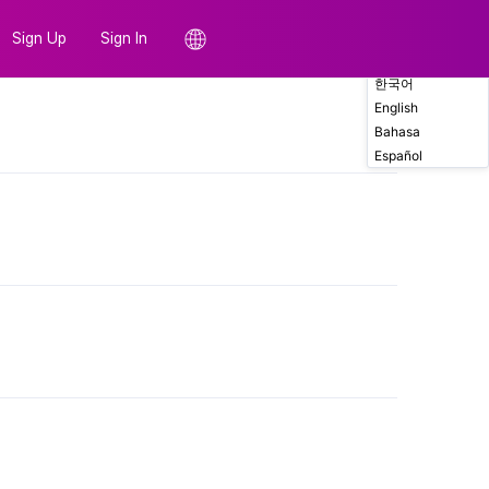
Sign Up
Sign In
한국어
English
Comments
Bahasa
Español