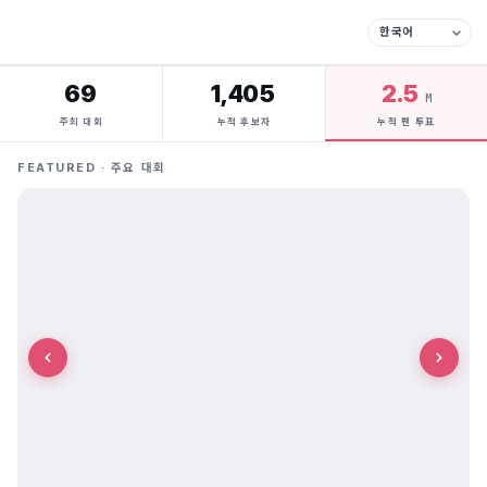
69
1,405
2.5
M
주최 대회
누적 후보자
누적 팬 투표
FEATURED · 주요 대회