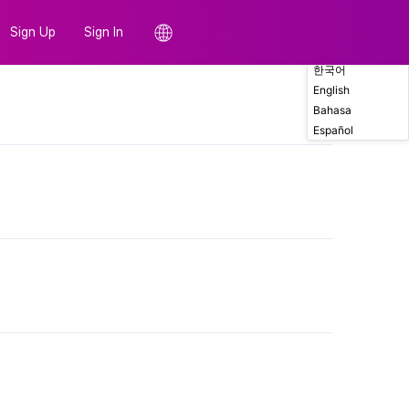
Sign Up
Sign In
한국어
English
Comments
Bahasa
Español