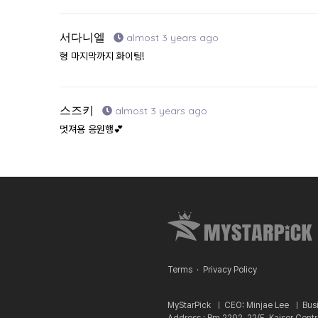
서다니엘
almost 3 years ago
형 마지막까지 화이팅!
스즈키
almost 3 years ago
멋져용 응원행💕
Terms
·
Privacy Policy
MyStarPick ㅣ
CEO: Minjae Lee ㅣ
Bus
Address : Rm 2202, 22/F, Kaiser Cent