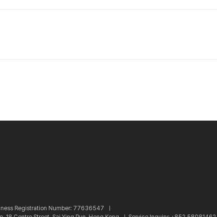
iness Registration Number: 77636547 ㅣ
re, 18 Centre Street, Sai Ying Pun, Hong Kong ㅣ
Service Inquiry: +852 5808146