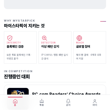
WHY MYSTARPICK
마이스타픽이 지키는 것
INTEGRITY
DETECTION
REACH
블록체인 검증
이상 패턴 감지
글로벌 참여
모든 투표 블록체인 기록 ·
IP·디바이스·행동 패턴 실시
해외 팬 결제 · 4개국 다국
위변조 불가
간 분석
어 지원
IN COMPETITION
진행중인 대회
PC.com Readers' Choice Awards
2026
2026.07.22 — 2026.08.10
홈
투표
공지
마이