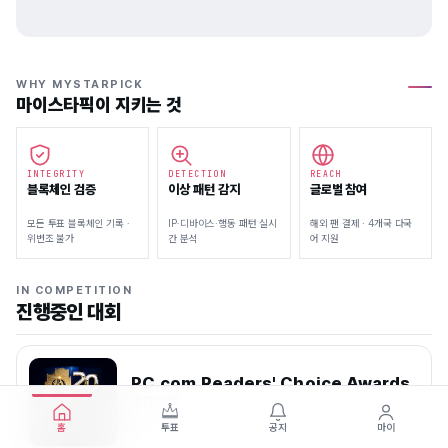
WHY MYSTARPICK
마이스타픽이 지키는 것
INTEGRITY
DETECTION
REACH
블록체인 검증
이상 패턴 감지
글로벌 참여
모든 투표 블록체인 기록 ·
IP·디바이스·행동 패턴 실시
해외 팬 결제 · 4개국 다국
위변조 불가
간 분석
어 지원
IN COMPETITION
진행중인 대회
PC.com Readers' Choice Awards
2026
2026.07.22 — 2026.08.10
홈
투표
공지
마이