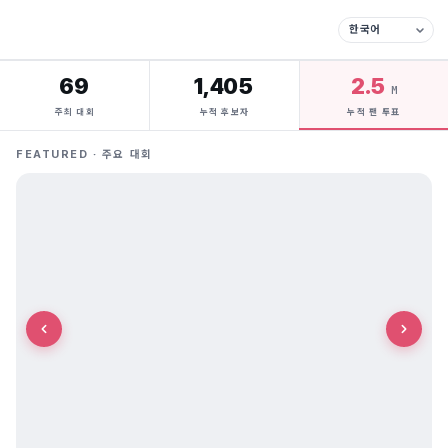
69
1,405
2.5
M
주최 대회
누적 후보자
누적 팬 투표
FEATURED · 주요 대회