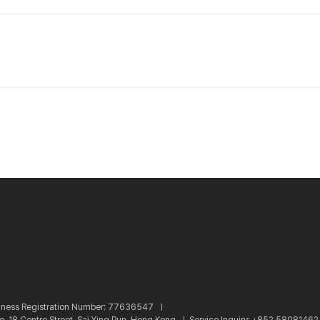
iness Registration Number: 77636547 ㅣ
re, 18 Centre Street, Sai Ying Pun, Hong Kong ㅣ
Service Inquiry: +852 5808146