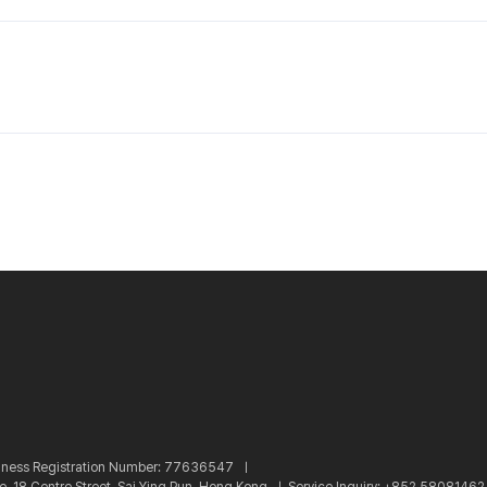
iness Registration Number: 77636547 ㅣ
re, 18 Centre Street, Sai Ying Pun, Hong Kong ㅣ
Service Inquiry: +852 5808146