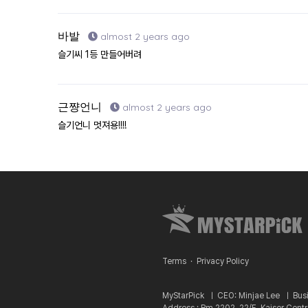
바발
almost 2 years ago
슬기씨 1등 만들어버려
근쨩언니
almost 2 years ago
슬기언니 멋져용!!!!
Terms
·
Privacy Policy
MyStarPick ㅣ
CEO: Minjae Lee ㅣ
Bus
Address : Rm 2202, 22/F, Kaiser Cent