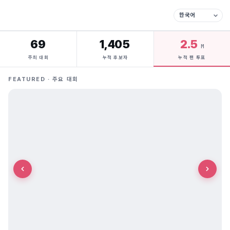
69
1,405
2.5
M
주최 대회
누적 후보자
누적 팬 투표
FEATURED · 주요 대회