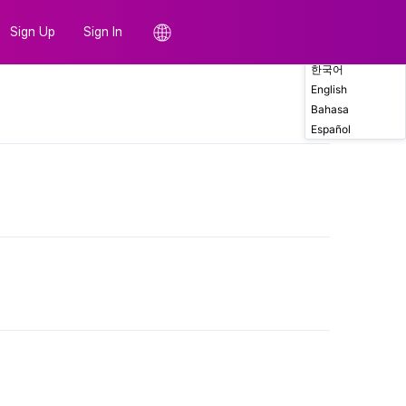
Sign Up
Sign In
한국어
English
Comments
Bahasa
Español