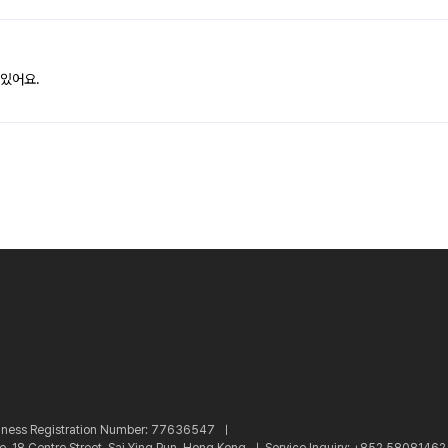
 있어요.
iness Registration Number: 77636547 ㅣ
re, 18 Centre Street, Sai Ying Pun, Hong Kong ㅣ
Service Inquiry: +852 5808146