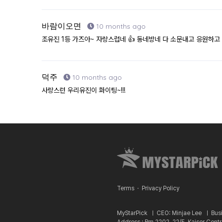
바람이오면
10 months ago
조유진 1등 가즈아~ 자랑스럽네 👍 동네방네 다 소문내고 응원하고
덕주
10 months ago
사랑스런 우리유진이 화이팅~!!!
Terms
·
Privacy Policy
MyStarPick ㅣ
CEO: Minjae Lee ㅣ
Bus
Address : Rm 2202, 22/F, Kaiser Cent