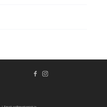
2 ㅣ
Email: cs@mystarpick.io