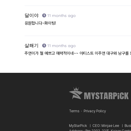
달이야
11 months ago
응원합니다~화이팅!
살쐐기
11 months ago
주연이가 젤 예쁘고 매력적이네~~ 아티스트 이주연 대구와 남구를 
Terms
·
Privacy Policy
MyStarPick ㅣ
CEO: Minjae Lee ㅣ
Bus
Address : Rm 2202, 22/F, Kaiser Cent