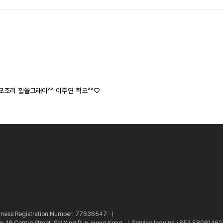
모조리 휩쓸그래이^^ 이주연 쵝오^^♡
iness Registration Number: 77636547 ㅣ
re, 18 Centre Street, Sai Ying Pun, Hong Kong ㅣ
Service Inquiry: +852 5808146