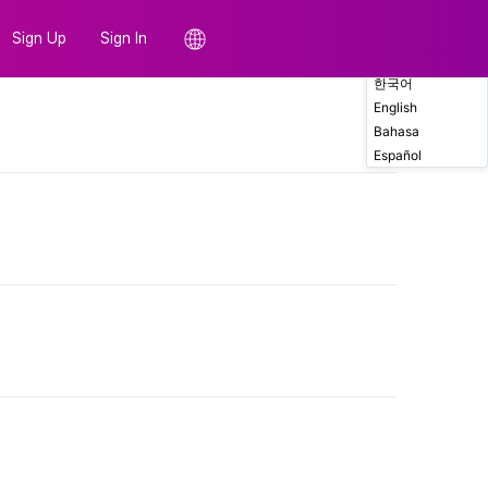
Sign Up
Sign In
한국어
English
Comments
Bahasa
Español