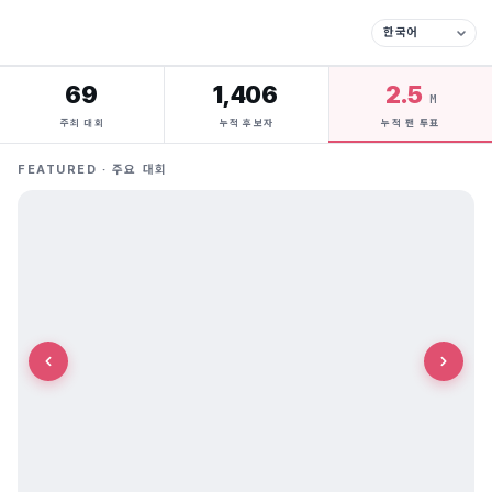
69
1,406
2.5
M
주최 대회
누적 후보자
누적 팬 투표
FEATURED · 주요 대회