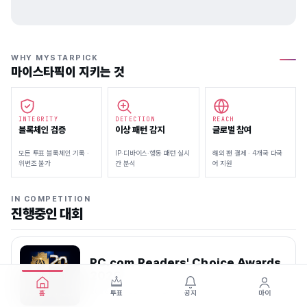
WHY MYSTARPICK
마이스타픽이 지키는 것
INTEGRITY
DETECTION
REACH
블록체인 검증
이상 패턴 감지
글로벌 참여
모든 투표 블록체인 기록 ·
IP·디바이스·행동 패턴 실시
해외 팬 결제 · 4개국 다국
위변조 불가
간 분석
어 지원
IN COMPETITION
진행중인 대회
PC.com Readers' Choice Awards
2026
2026.07.22 — 2026.08.10
홈
투표
공지
마이