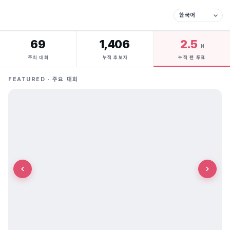
69
1,406
2.5
M
주최 대회
누적 후보자
누적 팬 투표
FEATURED · 주요 대회