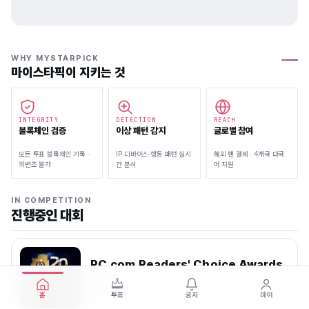
WHY MYSTARPICK
마이스타픽이 지키는 것
INTEGRITY
DETECTION
REACH
블록체인 검증
이상 패턴 감지
글로벌 참여
모든 투표 블록체인 기록 ·
IP·디바이스·행동 패턴 실시
해외 팬 결제 · 4개국 다국
위변조 불가
간 분석
어 지원
IN COMPETITION
진행중인 대회
PC.com Readers' Choice Awards
2026
2026.07.22 — 2026.08.10
홈
투표
공지
마이