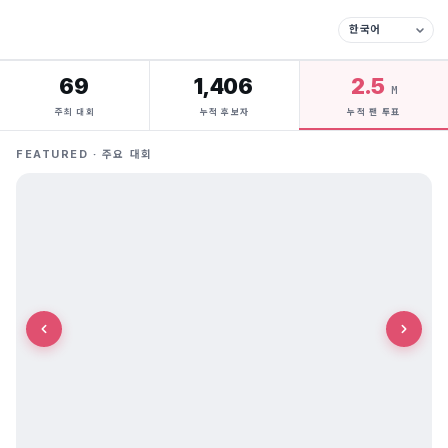
69
1,406
2.5
M
주최 대회
누적 후보자
누적 팬 투표
FEATURED · 주요 대회