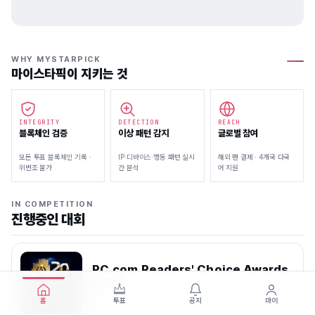
WHY MYSTARPICK
마이스타픽이 지키는 것
INTEGRITY
DETECTION
REACH
블록체인 검증
이상 패턴 감지
글로벌 참여
모든 투표 블록체인 기록 ·
IP·디바이스·행동 패턴 실시
해외 팬 결제 · 4개국 다국
위변조 불가
간 분석
어 지원
IN COMPETITION
진행중인 대회
PC.com Readers' Choice Awards
2026
2026.07.22 — 2026.08.10
홈
투표
공지
마이