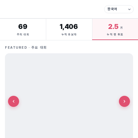
69
1,406
2.5
M
주최 대회
누적 후보자
누적 팬 투표
FEATURED · 주요 대회