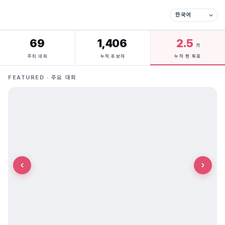
69
1,406
2.5
M
주최 대회
누적 후보자
누적 팬 투표
FEATURED · 주요 대회