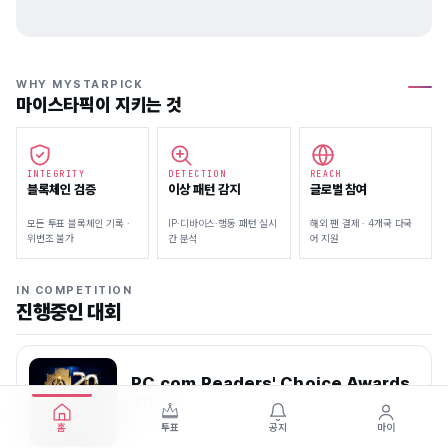
WHY MYSTARPICK
마이스타픽이 지키는 것
INTEGRITY
DETECTION
REACH
블록체인 검증
이상 패턴 감지
글로벌 참여
모든 투표 블록체인 기록 ·
IP·디바이스·행동 패턴 실시
해외 팬 결제 · 4개국 다국
위변조 불가
간 분석
어 지원
IN COMPETITION
진행중인 대회
PC.com Readers' Choice Awards
2026
2026.07.22 — 2026.08.10
홈
투표
공지
마이