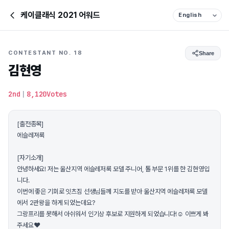
케이클래식 2021 어워드
CONTESTANT NO. 18
Share
김현영
2nd
|
8,120Votes
[출전종목]
에슬레져룩
[자기소개]
안녕하세요! 저는 울산지역 에슬레저룩 모델 주니어, 톨 부문 1위를 한 김현영입
니다.
이번에 좋은 기회로 잇츠짐 선생님들께 지도를 받아 울산지역 에슬레저룩 모델
에서 2관왕을 하게 되었는데요?
그랑프리를 못해서 아쉬워서 인기상 후보로 지원하게 되었습니다!☺️ 이쁘게 봐
주세요❤️