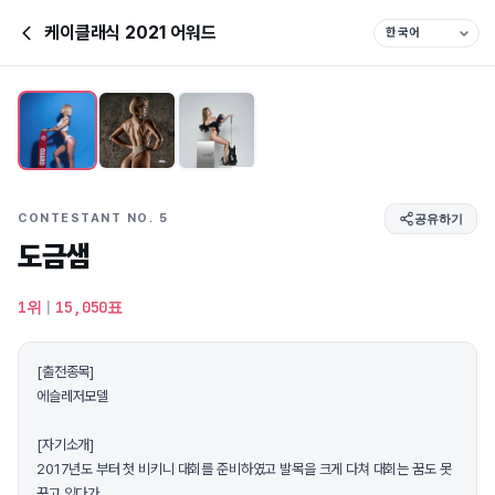
케이클래식 2021 어워드
CONTESTANT NO. 5
공유하기
도금샘
1위
|
15,050표
[출전종목]
에슬레저모델
[자기소개]
2017년도 부터 첫 비키니 대회를 준비하였고 발목을 크게 다쳐 대회는 꿈도 못
꾸고 있다가