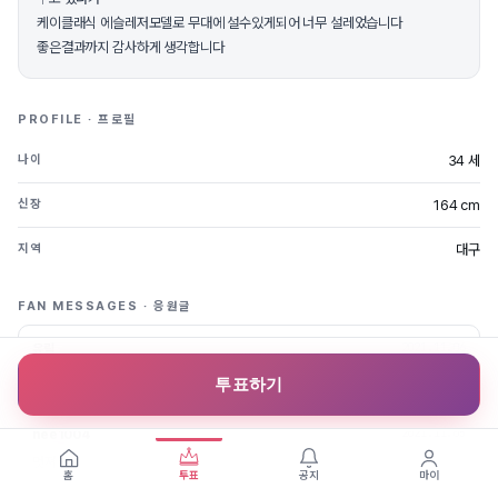
케이클래식 에슬레저모델로 무대에 설수있게되어 너무 설레었습니다
좋은결과까지 감사하게 생각합니다
PROFILE · 프로필
34 세
나이
164 cm
신장
대구
지역
FAN MESSAGES · 응원글
2021.11.06
유림
축하드려요
투표하기
2021.11.05
hee1004
멋져요~
홈
투표
공지
마이