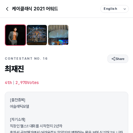
케이클래식 2021 어워드
CONTESTANT NO. 16
Share
최재진
4th
|
2,970Votes
[출전종목]
어슬레틱모델
[자기소개]
직장인 헬스!! 대회를 시작한지 2년차
혼자서 공부해가면서 어려운점도 많았지만 변화하는 몸을 보며 신기하고도 나자