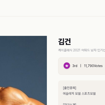
김건
케이클래식 2021 어워드 남자 인기
3rd | 11,790Votes
[출전종목]
에슬레저 모델 스포츠모델
[자기소개]