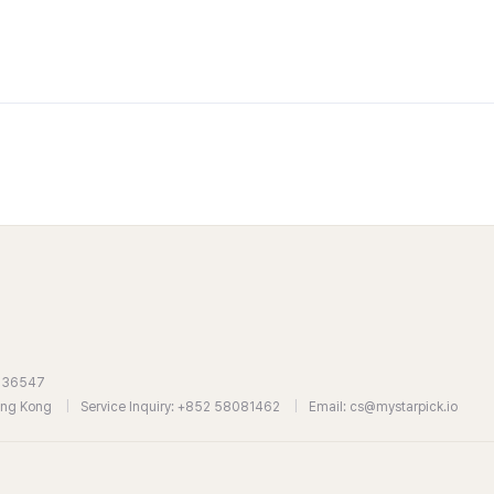
7636547
Hong Kong
|
Service Inquiry: +852 58081462
|
Email: cs@mystarpick.io