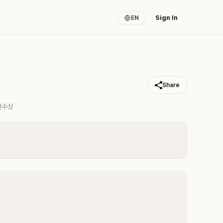
Sign In
EN
Share
선수상