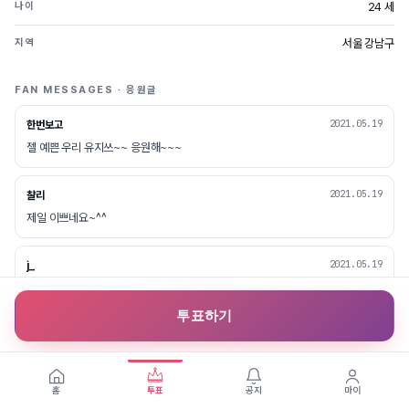
24 세
나이
서울 강남구
지역
FAN MESSAGES · 응원글
2021.05.19
한번보고
젤 예쁜 우리 유지쓰~~ 응원해~~~
2021.05.19
챨리
제일 이쁘네요~^^
2021.05.19
j_
세상에서 제일 예뻐.
투표하기
로그인하고 응원 남기기 →
홈
투표
공지
마이