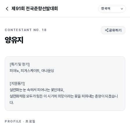
제91회 전국춘향선발대회
CONTESTANT NO. 18
공유하기
양유지
[특기 및 장기]
피아노, 피겨스케이트, 아나운싱
[지원동기]
설련화는 눈 속에서 피어나는 꽃인데요,
설련화처럼 모두가 힘든 이 시기에 희망이라는 꽃을 피워내는 춘향이 되겠습니
다.
PROFILE · 프로필