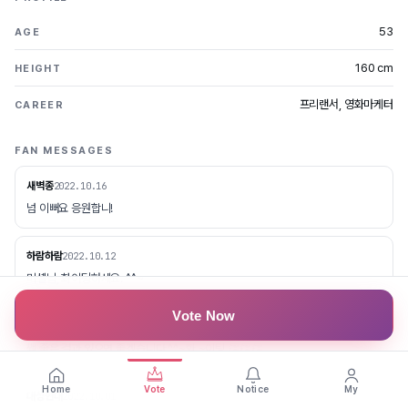
53
AGE
160 cm
HEIGHT
프리랜서, 영화마케터
CAREER
FAN MESSAGES
새벽종
2022.10.16
넘 이뻐요 응원합니!
하람하람
2022.10.12
미셸님, 화이팅하세요. ^^~
Vote Now
운동하는 남자
2022.10.02
쌤 좋은 결과 있으면 좋겠습니다 ^^~화 ~이팅 👏👏👏
Home
Vote
Notice
My
대성현대
2022.10.01