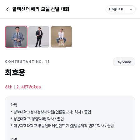
알렉산더 페리 모델 선발 대회
CONTESTANT NO. 11
Share
최호용
6th
|
2,487Votes
학력
* 경북대학교정책정보대학원(언론홍보과) 석사 / 졸업
* 경운대학교(경영학과) 학사 / 졸업
* 대구과학대학교 방송엔터테인먼트 계열(방송제작,연기) 학사 / 졸업
경력