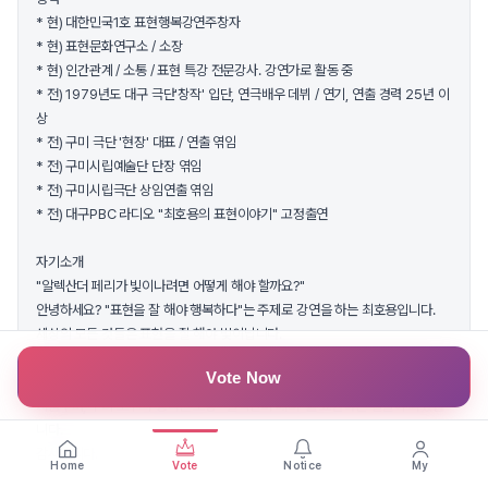
* 현) 대한민국1호 표현행복강연주창자
* 현) 표현문화연구소 / 소장
* 현) 인간관계 / 소통 / 표현 특강 전문강사. 강연가로 활동 중
* 전) 1979년도 대구 극단'창작' 입단, 연극배우 데뷔 / 연기, 연출 경력 25년 이
상
* 전) 구미 극단 '현장' 대표 / 연출 엮임
* 전) 구미시립예술단 단장 엮임
* 전) 구미시립극단 상임연출 엮임
* 전) 대구PBC 라디오 "최호용의 표현이야기" 고정출연
자기소개
"알렉산더 페리가 빛이나려면 어떻게 해야 할까요?"
안녕하세요? "표현을 잘 해야 행복하다"는 주제로 강연을 하는 최호용입니다.
세상의 모든 것들은 표현을 잘 해야 빛이납니다.
저는 카메라 앞에서, 무대 위에서, 나를 표현할 때, 가장 행복합니다.
Vote Now
바로 그 순간이 내가 가장 빛나고, 행복하기 때문입니다.
지금부터, 우리 모두의 행복한 로망 "알렉산더 페리"를 표현하는 얼굴이 되겠습
니다.
감사합니다.
Home
Vote
Notice
My