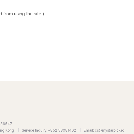
7636547
Hong Kong
|
Service Inquiry: +852 58081462
|
Email: cs@mystarpick.io