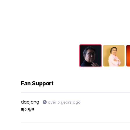
Fan Support
daejang
over 3 years ago
퐈이팅!!!