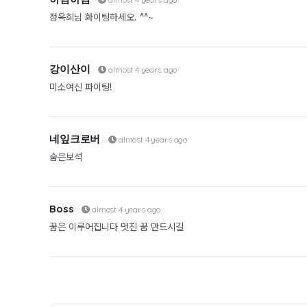
정옥희님 화이팅하세오. ^^~
강이산이
almost 4 years ago
미소여신 파이팅!
네잎크로버
almost 4 years ago
숨은보석
Boss
almost 4 years ago
꿈은 이루어집니다 멋진 꿈 만드시길