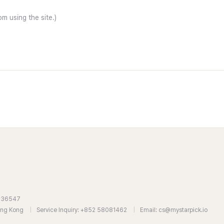
7636547
Hong Kong
|
Service Inquiry: +852 58081462
|
Email: cs@mystarpick.io