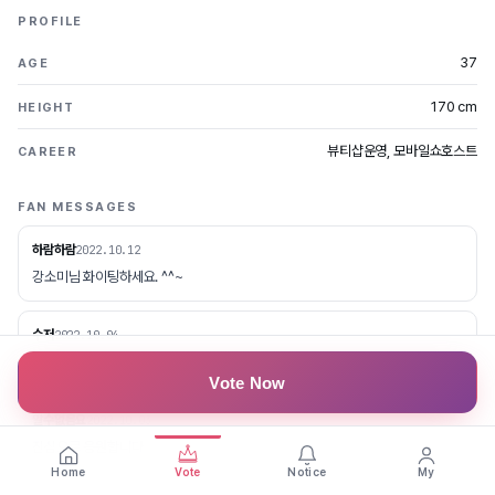
PROFILE
37
AGE
170 cm
HEIGHT
뷰티샵운영, 모바일쇼호스트
CAREER
FAN MESSAGES
하람하람
2022.10.12
강소미님 화이팅하세요. ^^~
수저
2022.10.04
열심히 살아가는 모습이 너무 좋아요 응원 합니다
Vote Now
알수없음요
2022.10.03
진심으로 응원합니다
Home
Vote
Notice
My