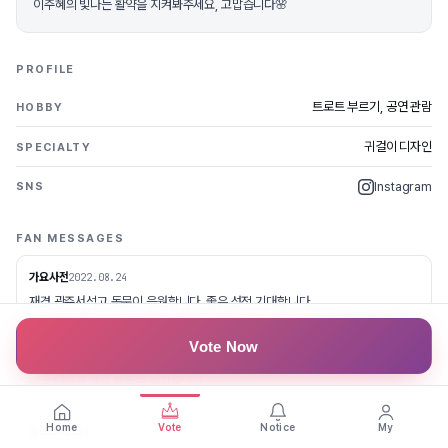
이주혜의 빛나는 활약을 지켜봐주세요, 고맙습니다🌸
PROFILE
트로트 부르기, 공연 관람
HOBBY
귀걸이 디자인
SPECIALTY
Instagram
SNS
FAN MESSAGES
가요사전
2022.08.24
재경 광주서석고 동문이 응원합니다. 좋은 성적 기대합니다.
Vote Now
가능한 재윤
2022.08.24
광주 서석고 재경 동문도 응원합니다
Home
Vote
Notice
My
왕도크마스터
2022.08.24