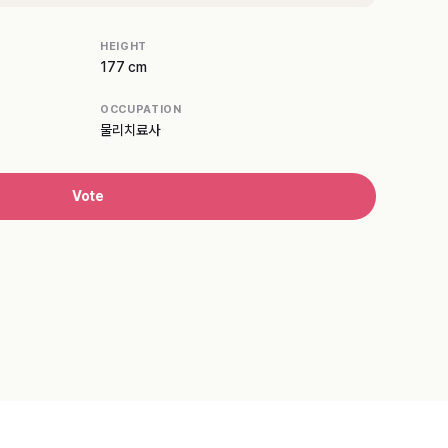
HEIGHT
177 cm
OCCUPATION
물리치료사
Vote