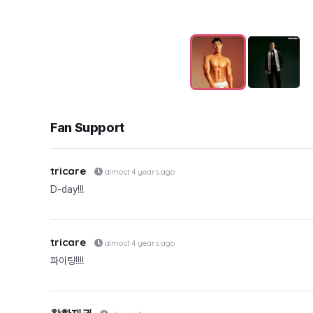
Fan Support
tricare
almost 4 years ago
D-day!!!
tricare
almost 4 years ago
파이팅!!!!