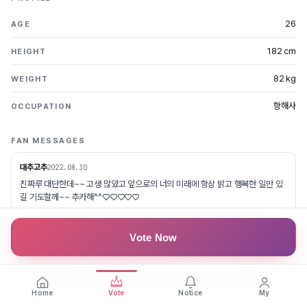
26
AGE
182 cm
HEIGHT
82 kg
WEIGHT
항해사
OCCUPATION
FAN MESSAGES
대추고추
2022.08.30
진짜루 대단한데~~ 고생 많았고 앞으로의 너의 미래에 항상 밝고 행복한 일만 있
길 기도할께~~ 추카해^^♡♡♡♡♡
김상훈
2022.08.30
Vote Now
2022 미스터인터내셔널 코리아 최종순위 와일드카드와 인기상 2관왕 수상했습
니다👑 지난 두달간 누구보다 뜨거운 여름을 보낸 것 같습니다 그동안 응원하고
지지해준 모든 지인들과 가족에게 너무 감사합니다 한 분 한 분 일일이 연락 못드
린 점 양해 부탁드리며 보내주신 마음 잊지 않고 베풀며 살겠습니다🙏🏻 감사합
Home
Vote
Notice
My
니다🙇🏻‍♂