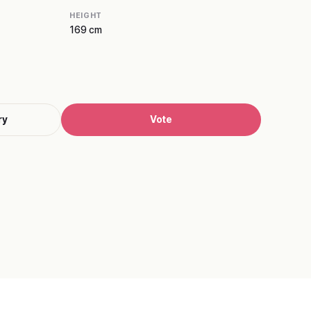
HEIGHT
169 cm
ry
Vote