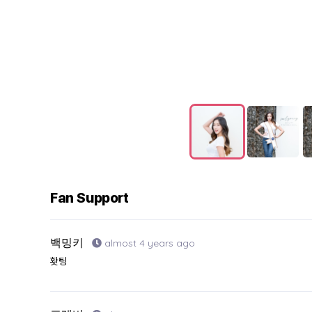
Fan Support
백밍키
almost 4 years ago
홧팅