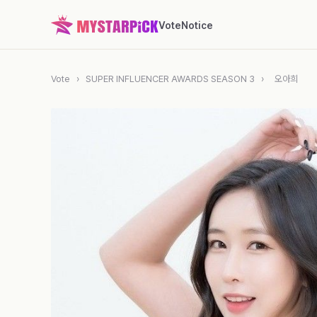
Vote
Notice
Vote
›
SUPER INFLUENCER AWARDS SEASON 3
›
오아희