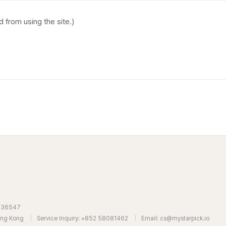
7636547
Hong Kong
|
Service Inquiry: +852 58081462
|
Email: cs@mystarpick.io