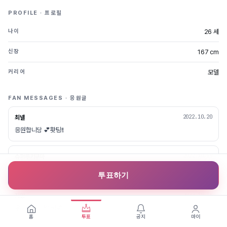
PROFILE · 프로필
26 세
나이
167 cm
신장
모델
커리어
FAN MESSAGES · 응원글
2022.10.20
최넬
응원합니당 💕홧팅!!
2022.10.19
슈퍼루키쿠마
응원합니다 👊🙏😊
투표하기
2022.10.16
지잉
우리 웅니 파이팅💕
홈
투표
공지
마이