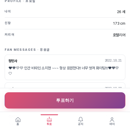
PROFILE · 프로필
26 세
나이
173 cm
신장
호텔리어
커리어
FAN MESSAGES · 응원글
2022.10.21
정민사
❤️🧡💛💛 인간 비타민 소지현 ~~~ 항상 응원한다!! 너무 멋져 화이팅!!!❤️🧡💛
🤍
2022.10.20
nyj
❤️💜💛💙🧡💗..✨✨✨✨✨✨✨✨ 우리지현이 늘 하던대로!! 밝고 당당하게!! 즐
투표하기
기자~~ 최고로 멋져~!👍🏻👍🏻 ✨✨✨✨✨✨✨✨✨✨✨✨✨✨
2022.10.20
경서방
홧팅!
홈
투표
공지
마이