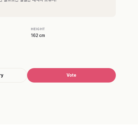
HEIGHT
162 cm
ry
Vote