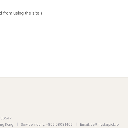
7636547
Hong Kong
|
Service Inquiry: +852 58081462
|
Email: cs@mystarpick.io