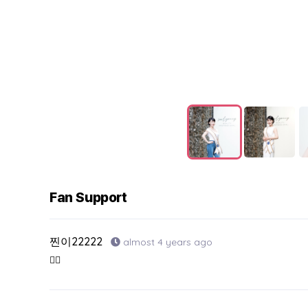
Fan Support
찐이22222
almost 4 years ago
👍🏻