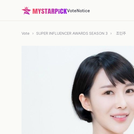
Vote
Notice
Vote
›
SUPER INFLUENCER AWARDS SEASON 3
›
조민주