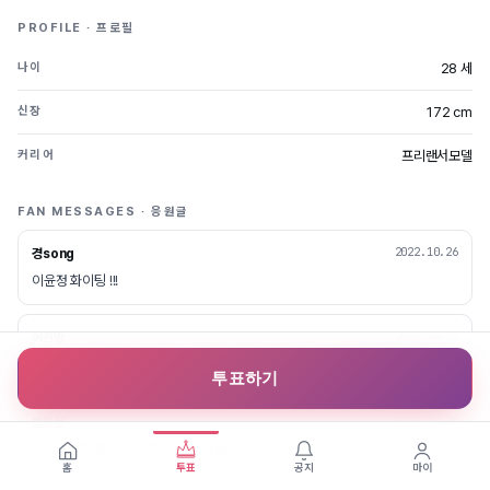
PROFILE · 프로필
28 세
나이
172 cm
신장
프리랜서모델
커리어
FAN MESSAGES · 응원글
2022.10.26
경song
이윤정 화이팅 !!!
2022.10.26
어진맘
마지막까지 홧팅!?!!!
투표하기
2022.10.26
법등심
최선을 다하면 반드시 좋은 결과 나옵니다~^^
홈
투표
공지
마이