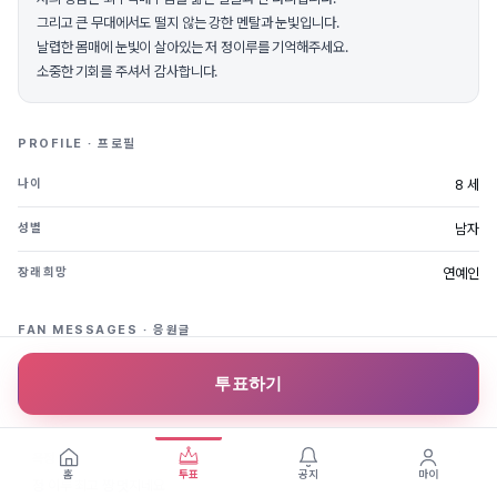
그리고 큰 무대에서도 떨지 않는 강한 멘탈과 눈빛입니다.
날렵한 몸매에 눈빛이 살아있는 저 정이루를 기억해주세요.
소중한 기회를 주셔서 감사합니다.
PROFILE · 프로필
8 세
나이
남자
성별
연예인
장래희망
FAN MESSAGES · 응원글
2022.11.13
영희2
투표하기
이루 죄고
2022.11.05
옥정
홈
투표
공지
마이
정 이루 최고 짱 멋지네요