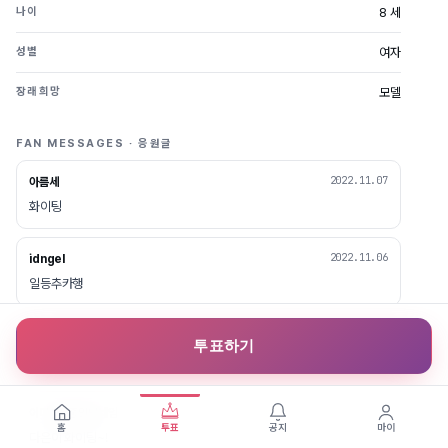
8 세
나이
여자
성별
모델
장래희망
FAN MESSAGES · 응원글
2022.11.07
아름세
화이팅
2022.11.06
idngel
일등추카행
2022.11.05
좋은기술
투표하기
화이팅 ㅎ ♡♡♡
2022.11.05
이미사용중인닉네임
홈
투표
공지
마이
다은이 화이팅~!