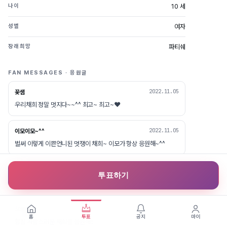
10 세
나이
여자
성별
파티쉐
장래희망
FAN MESSAGES · 응원글
2022.11.05
꽃샘
우리채희 정말 멋지다~~^^ 최고~ 최고~❤️
2022.11.05
이모이모~^^
벌써 이렇게 이쁜언니된 멋쟁이 채희~ 이모가 항상 응원해~^^
2022.11.05
lovelyher
투표하기
채희 내일도 화이팅!
2022.11.02
코코엄마
홈
투표
공지
마이
항상 사랑스러운 채희를 응원해!!