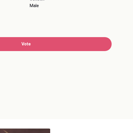
Male
Vote