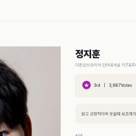
정지훈
더퀸오브코리아 인터내셔널 키즈&주
3rd | 3,987Votes
밝고 긍정적이며 웃을때 보조개가
AGE