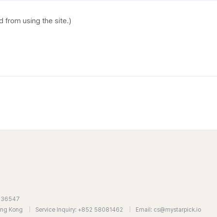
7636547
Hong Kong
|
Service Inquiry: +852 58081462
|
Email: cs@mystarpick.io