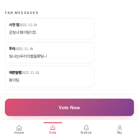
FAN MESSAGES
시연 맘
2022.11.04
은빛나 화이팅1😍
푸라
2022.11.04
빛나는!우리의별들홧팅~!
예쁜딸램
2022.11.01
화이팅
루하맘
2022.10.28
은빛나 화이팅!!!
Vote Now
예쁜딸램
2022.10.28
응원합니다.
Home
Vote
Notice
My