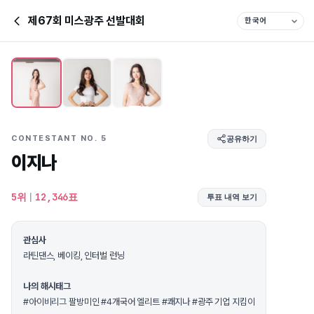
제67회 미스광주 선발대회
CONTESTANT NO. 5
공유하기
이지나
5위
|
12,346표
투표 내역 보기
관심사
라틴댄스, 베이킹, 인터벌 런닝
나의 해시태그
#아이비리그 팔방미인 #4개국어 엘리트 #쾌지나 #광주 기업 지킴이