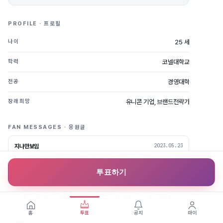
PROFILE · 프로필
25 세
나이
코넬대학교
학력
경영대학
전공
유니콘 기업, 브랜드전략가
장래희망
FAN MESSAGES · 응원글
2023.05.23
지나만보임
외모 몸매 지성미 모두 압도적입니다^^*
투표하기
2023.05.23
Tlgus30
이 렇게! 지 적이고 예쁜 사람을! 나 만보기 아깝네요! 이지나 화이팅
홈
투표
공지
마이
2023.05.23
송균