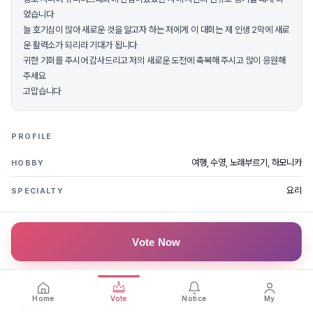
었습니다
늘 호기심이 많아 새로운 것을 알고자 하는 저에게 이 대회는 제 인생 2막에 새로
운 활력소가 되리라 기대가 됩니다
귀한 기회를 주시어 감사드리고 저의 새로운 도전에 축복해 주시고 많이 응원해
주세요
고맙습니다
PROFILE
여행, 수영, 노래부르기, 하모니카
HOBBY
요리
SPECIALTY
FAN MESSAGES
Vote Now
쫑57
2024.07.26
예쁜 우리 큰 고모 멋진 도전을 응원함니다.
Home
Vote
Notice
My
로남
2024.07.26